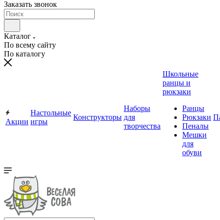
Заказать звонок
Каталог
По всему сайту
По каталогу
Школьные
ранцы и
рюкзаки
Наборы
Ранцы
Настольные
Конструкторы
для
Рюкзаки
П
Акции
игры
творчества
Пеналы
Мешки
для
обуви