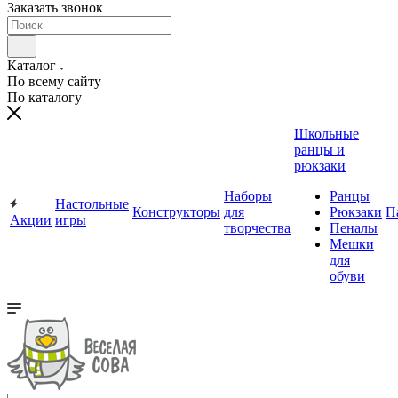
Заказать звонок
Каталог
По всему сайту
По каталогу
Школьные
ранцы и
рюкзаки
Наборы
Ранцы
Настольные
Конструкторы
для
Рюкзаки
П
Акции
игры
творчества
Пеналы
Мешки
для
обуви