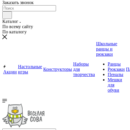
Заказать звонок
Каталог
По всему сайту
По каталогу
Школьные
ранцы и
рюкзаки
Наборы
Ранцы
Настольные
Конструкторы
для
Рюкзаки
П
Акции
игры
творчества
Пеналы
Мешки
для
обуви