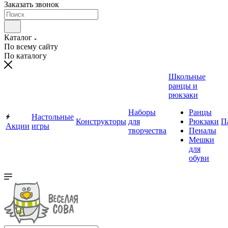
Заказать звонок
Каталог
По всему сайту
По каталогу
Школьные
ранцы и
рюкзаки
Наборы
Ранцы
Настольные
Конструкторы
для
Рюкзаки
П
Акции
игры
творчества
Пеналы
Мешки
для
обуви