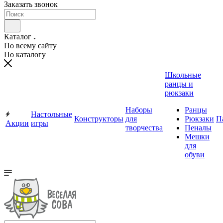
Заказать звонок
Каталог
По всему сайту
По каталогу
Школьные
ранцы и
рюкзаки
Наборы
Ранцы
Настольные
Конструкторы
для
Рюкзаки
П
Акции
игры
творчества
Пеналы
Мешки
для
обуви