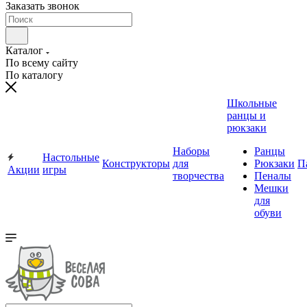
Заказать звонок
Каталог
По всему сайту
По каталогу
Школьные
ранцы и
рюкзаки
Наборы
Ранцы
Настольные
Конструкторы
для
Рюкзаки
П
Акции
игры
творчества
Пеналы
Мешки
для
обуви