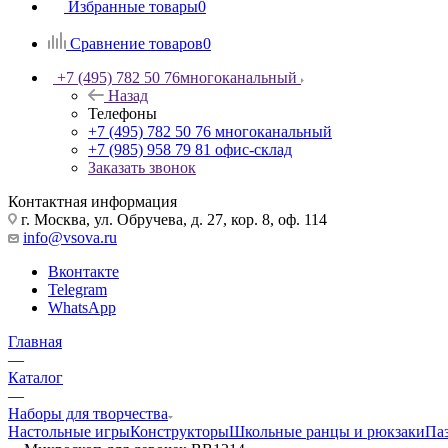
Избранные товары
0
Сравнение товаров
0
+7 (495) 782 50 76
многоканальный
Назад
Телефоны
+7 (495) 782 50 76
многоканальный
+7 (985) 958 79 81
офис-склад
Заказать звонок
Контактная информация
г. Москва, ул. Обручева, д. 27, кор. 8, оф. 114
info@vsova.ru
Вконтакте
Telegram
WhatsApp
Главная
—
Каталог
—
Наборы для творчества
Настольные игры
Конструкторы
Школьные ранцы и рюкзаки
Па