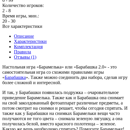
6 - 99
Количество игроков:
2 - 8
Время игры, мин.:
20 - 30
Все характеристики
Описание
Характеристики
Комплектация
Правила
Отзывы (1)
Настольная игра «Барамелька» или «Барабашка 2.0» - это
самостоятельная игра со схожими правилами игры
«
Барабашка
». Также можно соединить два набора, сделав игру
более сложной и интересной.
И так, у Барабашки появилась подружка – очаровательное
приведение Барамелька. Также как и Барабашка она снимает
на свой заколдованный фотоаппарат различные предметы, а
потом смотрит на снимки и решает, чтобы сегодня спрятать. И
также как у Барабашки на снимках Барамельки вещи часто
получаются не того цвета – снимала зеленую лягушку, а она
получилась белой, вместо красного полотенца – зеленое.
Какую же вещь необходимо спрятать? Помогите Барамельке!