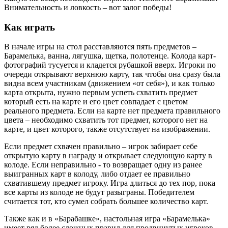
Внимательность и ловкость – вот залог победы!
Как играть
В начале игры на стол расставляются пять предметов –
Барамелька, ванна, лягушка, щетка, полотенце. Колода карт-
фотографий тусуется и кладется рубашкой вверх. Игроки по
очереди открывают верхнюю карту, так чтобы она сразу была
видна всем участникам (движением «от себя»), и как только
карта открыта, нужно первым успеть схватить предмет
который есть на карте и его цвет совпадает с цветом
реального предмета. Если на карте нет предмета правильного
цвета – необходимо схватить тот предмет, которого нет на
карте, и цвет которого, также отсутствует на изображении.
Если предмет схвачен правильно – игрок забирает себе
открытую карту в награду и открывает следующую карту в
колоде. Если неправильно - то возвращает одну из ранее
выигранных карт в колоду, либо отдает ее правильно
схватившему предмет игроку. Игра длиться до тех пор, пока
все карты из колоде не будут разыграны. Победителем
считается тот, кто сумел собрать большее количество карт.
Также как и в «Барабашке», настольная игра «Барамелька»
имеет ряд более сложных правил для продвинутых игроков.