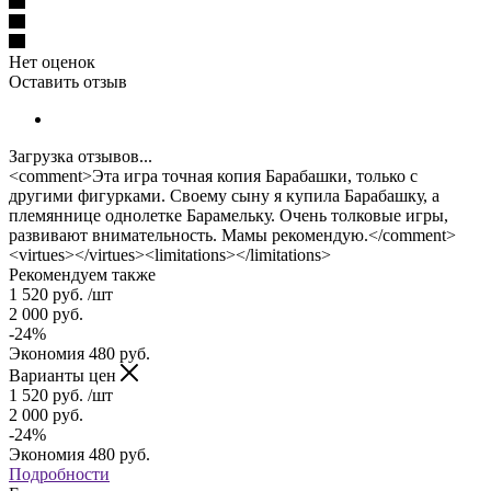
Нет оценок
Оставить отзыв
Загрузка отзывов...
<comment>Эта игра точная копия Барабашки, только с
другими фигурками. Своему сыну я купила Барабашку, а
племяннице однолетке Барамельку. Очень толковые игры,
развивают внимательность. Мамы рекомендую.</comment>
<virtues></virtues><limitations></limitations>
Рекомендуем также
1 520
руб.
/шт
2 000
руб.
-
24
%
Экономия
480
руб.
Варианты цен
1 520
руб.
/шт
2 000
руб.
-
24
%
Экономия
480
руб.
Подробности