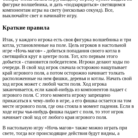
фигурке волшебника, и дать «подзарядиться» светящимся
компонентам игры на свету (несколько секунд). Все,
выключайте свет и начинайте игру.
Краткие правила
Итак, у каждого игрока есть своя фигурка волшебника и три
котла, установленные на поле. Цель игроков в настольной
игре «Ночь магов» - добиться попадания своего котла в
светящийся круг в центре поля. Тот, кто первым этого
добьется - становится победителем. Игроки делают ходы по
очереди. В свой ход игрок сначала осторожно нащупывает
край игрового поля, а потом осторожно начинает толкать
расположенные на нем фишки, деревья и котлы. Начать свой
ход игрок может с любой части поля. Ход игрока
заканчивается, если какой-нибудь из компонентов падает с
игрового поля. С этого момента игроку запрещено
прикасаться к чему-либо в игре, а его фишка остается на том
месте игрового поля, где она стояла в момент падения. Если в
ходе игры чья-нибудь фишка падает с поля, то этот игрок
начинает свой ход от любого края игрового поля.
В настольную игру «Ночь магов» также можно играть при
свете, тогда все происходящие действия будут видны, а