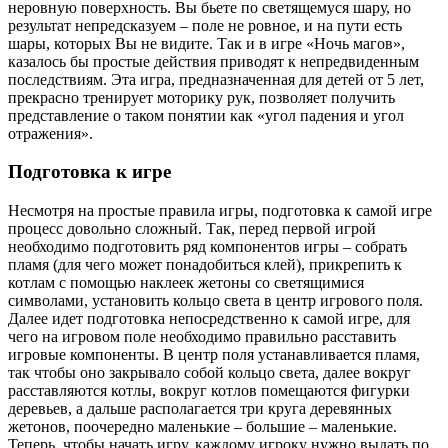
неровную поверхность. Вы бьете по светящемуся шару, но
результат непредсказуем – поле не ровное, и на пути есть
шары, которых Вы не видите. Так и в игре «Ночь магов»,
казалось бы простые действия приводят к непредвиденным
последствиям. Эта игра, предназначенная для детей от 5 лет,
прекрасно тренирует моторику рук, позволяет получить
представление о таком понятии как «угол падения и угол
отражения».
Подготовка к игре
Несмотря на простые правила игры, подготовка к самой игре
процесс довольно сложный. Так, перед первой игрой
необходимо подготовить ряд компонентов игры – собрать
пламя (для чего может понадобиться клей), прикрепить к
котлам с помощью наклеек жетоны со светящимися
символами, установить кольцо света в центр игрового поля.
Далее идет подготовка непосредственно к самой игре, для
чего на игровом поле необходимо правильно расставить
игровые компоненты. В центр поля устанавливается пламя,
так чтобы оно закрывало собой кольцо света, далее вокруг
расставляются котлы, вокруг котлов помещаются фигурки
деревьев, а дальше располагается три круга деревянных
жетонов, поочередно маленькие – большие – маленькие.
Теперь, чтобы начать игру, каждому игроку нужно выдать по