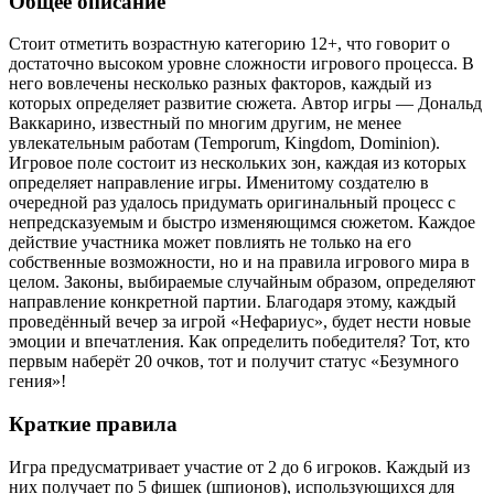
Общее описание
Стоит отметить возрастную категорию 12+, что говорит о
достаточно высоком уровне сложности игрового процесса. В
него вовлечены несколько разных факторов, каждый из
которых определяет развитие сюжета. Автор игры — Дональд
Ваккарино, известный по многим другим, не менее
увлекательным работам (Temporum, Kingdom, Dominion).
Игровое поле состоит из нескольких зон, каждая из которых
определяет направление игры. Именитому создателю в
очередной раз удалось придумать оригинальный процесс с
непредсказуемым и быстро изменяющимся сюжетом. Каждое
действие участника может повлиять не только на его
собственные возможности, но и на правила игрового мира в
целом. Законы, выбираемые случайным образом, определяют
направление конкретной партии. Благодаря этому, каждый
проведённый вечер за игрой «Нефариус», будет нести новые
эмоции и впечатления. Как определить победителя? Тот, кто
первым наберёт 20 очков, тот и получит статус «Безумного
гения»!
Краткие правила
Игра предусматривает участие от 2 до 6 игроков. Каждый из
них получает по 5 фишек (шпионов), использующихся для