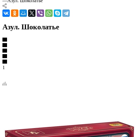
—
Азул. Шоколатье
Азул. Шоколатье
1