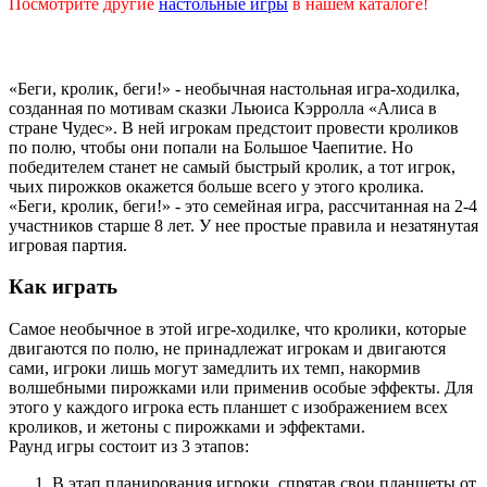
Посмотрите другие
настольные игры
в нашем каталоге!
«Беги, кролик, беги!» - необычная настольная игра-ходилка,
созданная по мотивам сказки Льюиса Кэрролла «Алиса в
стране Чудес». В ней игрокам предстоит провести кроликов
по полю, чтобы они попали на Большое Чаепитие. Но
победителем станет не самый быстрый кролик, а тот игрок,
чьих пирожков окажется больше всего у этого кролика.
«Беги, кролик, беги!» - это семейная игра, рассчитанная на 2-4
участников старше 8 лет. У нее простые правила и незатянутая
игровая партия.
Как играть
Самое необычное в этой игре-ходилке, что кролики, которые
двигаются по полю, не принадлежат игрокам и двигаются
сами, игроки лишь могут замедлить их темп, накормив
волшебными пирожками или применив особые эффекты. Для
этого у каждого игрока есть планшет с изображением всех
кроликов, и жетоны с пирожками и эффектами.
Раунд игры состоит из 3 этапов:
В этап планирования игроки, спрятав свои планшеты от