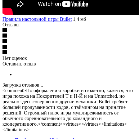
Правила настольной игры Bullet
1,4 мб
Отзывы
Нет оценок
Оставить отзыв
Загрузка отзывов...
<comment>По оформлению коробки и сюжетно, кажется, что
игра похожа на Покорителей Т и Н-Й и на Unmatched, но
реально здесь совершенно другие механики. Bullet требует
большей продуманности ходов, с таймингом на принятие
решений. Огромный плюс игры мультирежимность от
обычного соревновательного до командного и
кооперативного.</comment><virtues></virtues><limitations>
</limitations>