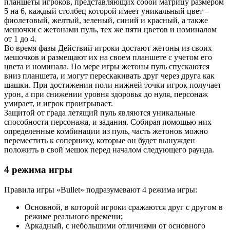
планшеты игроков, представляющих собой матрицу размером
5 на 6, каждый столбец которой имеет уникальный цвет –
фиолетовый, желтый, зеленый, синий и красный, а также
мешочки с жетонами пуль, тех же пяти цветов и номиналом
от 1 до 4.
Во время фазы Действий игроки достают жетоны из своих
мешочков и размещают их на своем планшете с учетом его
цвета и номинала. По мере игры жетоны пуль спускаются
вниз планшета, и могут перескакивать друг через друга как
шашки. При достижении поли нижней точки игрок получает
урон, а при снижении уровня здоровья до нуля, персонаж
умирает, и игрок проигрывает.
Защитой от града летящий пуль являются уникальные
способности персонажа, и задания. Собирая помощью них
определенные комбинации из пуль, часть жетонов можно
переместить к сопернику, которые он будет вынужден
положить в свой мешок перед началом следующего раунда.
4 режима игры
Правила игры «Bullet» подразумевают 4 режима игры:
Основной, в которой игроки сражаются друг с другом в
режиме реального времени;
Аркадный, с небольшими отличиями от основного