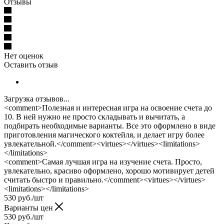
Отзывы
Нет оценок
Оставить отзыв
Загрузка отзывов...
<comment>Полезная и интересная игра на освоение счета до
10. В ней нужно не просто складывать и вычитать, а
подбирать необходимые варианты. Все это оформлено в виде
приготовления магического коктейля, и делает игру более
увлекательной.</comment><virtues></virtues><limitations>
</limitations>
<comment>Самая лучшая игра на изучение счета. Просто,
увлекательно, красиво оформлено, хорошо мотивирует детей
считать быстро и правильно.</comment><virtues></virtues>
<limitations></limitations>
530
руб.
/шт
Варианты цен
530
руб.
/шт