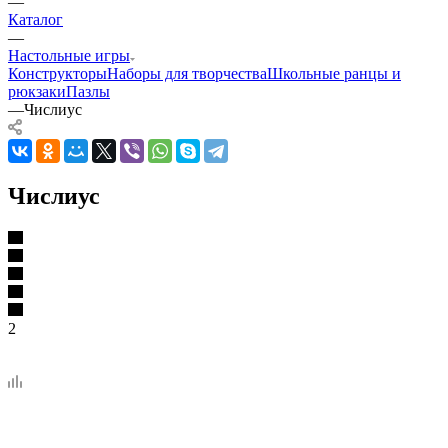
—
Каталог
—
Настольные игры
Конструкторы
Наборы для творчества
Школьные ранцы и
рюкзаки
Пазлы
—
Числиус
Числиус
2