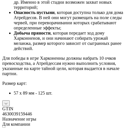
др. Именно в этой стадии возможен захват новых
территорий;
Опасность пустыни
, которая доступна только для дома
Атрейдесов. В ней они могут размещать на поле следы
червей, при переворачивании которых срабатывают
определенные эффекты;
Добыча пряности
, которая передает ход дому
Харконненов, и они начинают собирать урожай
меланжа, размер которого зависит от сыгранных ранее
действий.
Для победы в игре Харконенны должны набрать 10 очков
превосходства, а Атрейдессам нужно выполнить условия,
указанные на карте тайной цели, которая выдается в начале
партии.
Размер карт:
57 x 89 мм - 125 шт.
GTIN
4630039159446
Назначение игры
Для компании