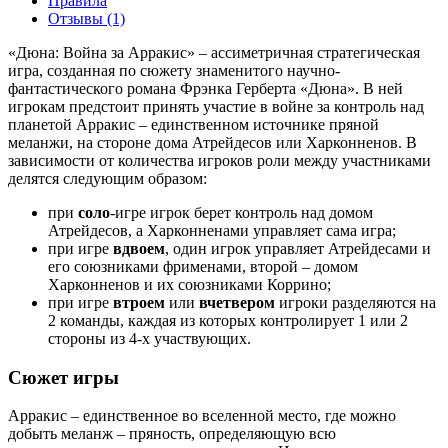
Правила
Отзывы (1)
«Дюна: Война за Арракис» – ассиметричная стратегическая
игра, созданная по сюжету знаменитого научно-
фантастического романа Фрэнка Герберта «Дюна». В ней
игрокам предстоит принять участие в войне за контроль над
планетой Арракис – единственном источнике пряной
меланжи, на стороне дома Атрейдесов или Харконненов. В
зависимости от количества игроков роли между участниками
делятся следующим образом:
при
соло
-игре игрок берет контроль над домом
Атрейдесов, а Харконненами управляет сама игра;
при игре
вдвоем
, один игрок управляет Атрейдесами и
его союзниками фрименами, второй – домом
Харконненов и их союзниками Коррино;
при игре
втроем
или
вчетвером
игроки разделяются на
2 команды, каждая из которых контролирует 1 или 2
стороны из 4-х участвующих.
Сюжет игры
Арракис – единственное во вселенной место, где можно
добыть меланж – пряность, определяющую всю