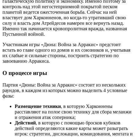
галактическую политику и экономику. Именно поэтому за
контроль над этой негостеприимной покрытой песком
планетой ведется ожесточенная борьба. Сейчас на ней
властвует дом Харконненов, но когда-то утративший свою
силу и власть дом Атрейдесов намерен все вернуть назад.
Именно так начинается кровопролитная вражда, названная
Пустынной войной.
Участникам игры «Дюна: Война за Арракис» предстоит
встать во главе одного из домов и их союзников и, учитывая
их слабые и сильные стороны, построить стратегию по
завоеванию Арракиса.
О процессе игры
Партия «Дюны: Война за Арракис» состоит из нескольких
раундов, в каждом из которых можно выделить 4 условные
фазы:
Размещение техники
, в которую Харконнены
расставляют на полое свою технику для сбора меланжи
и отражения атак соперника;
Действий
, в которую с помощью бросков кубиков
действий определяются какие карты может разыграть
игрок: стратегии, дислокации, командования, ментата и