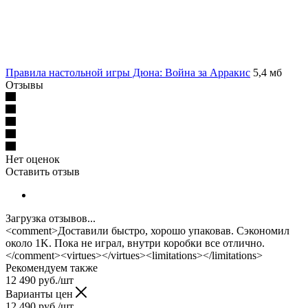
Правила настольной игры Дюна: Война за Арракис
5,4 мб
Отзывы
Нет оценок
Оставить отзыв
Загрузка отзывов...
<comment>Доставили быстро, хорошо упаковав. Сэкономил
около 1K. Пока не играл, внутри коробки все отлично.
</comment><virtues></virtues><limitations></limitations>
Рекомендуем также
12 490
руб.
/шт
Варианты цен
12 490
руб.
/шт