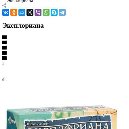
—
Эксплориана
Эксплориана
2