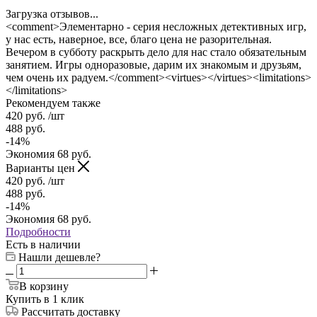
Загрузка отзывов...
<comment>Элементарно - серия несложных детективных игр,
у нас есть, наверное, все, благо цена не разорительная.
Вечером в субботу раскрыть дело для нас стало обязательным
занятием. Игры одноразовые, дарим их знакомым и друзьям,
чем очень их радуем.</comment><virtues></virtues><limitations>
</limitations>
Рекомендуем также
420
руб.
/шт
488
руб.
-
14
%
Экономия
68
руб.
Варианты цен
420
руб.
/шт
488
руб.
-
14
%
Экономия
68
руб.
Подробности
Есть в наличии
Нашли дешевле?
В корзину
Купить в 1 клик
Рассчитать доставку