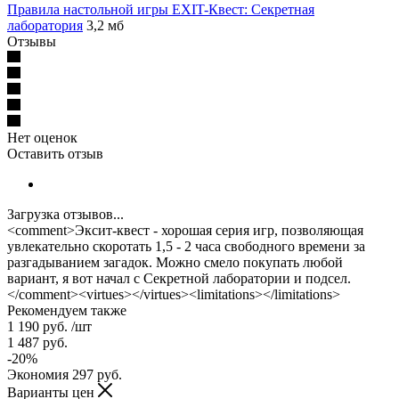
Правила настольной игры EXIT-Квест: Секретная
лаборатория
3,2 мб
Отзывы
Нет оценок
Оставить отзыв
Загрузка отзывов...
<comment>Эксит-квест - хорошая серия игр, позволяющая
увлекательно скоротать 1,5 - 2 часа свободного времени за
разгадыванием загадок. Можно смело покупать любой
вариант, я вот начал с Секретной лаборатории и подсел.
</comment><virtues></virtues><limitations></limitations>
Рекомендуем также
1 190
руб.
/шт
1 487
руб.
-
20
%
Экономия
297
руб.
Варианты цен