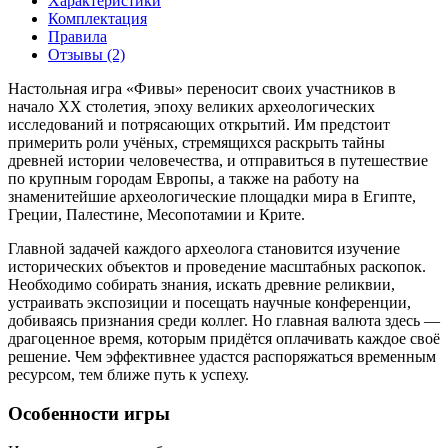
Характеристики
Комплектация
Правила
Отзывы (2)
Настольная игра «Фивы» переносит своих участников в
начало XX столетия, эпоху великих археологических
исследований и потрясающих открытий. Им предстоит
примерить роли учёных, стремящихся раскрыть тайны
древней истории человечества, и отправиться в путешествие
по крупным городам Европы, а также на работу на
знаменитейшие археологические площадки мира в Египте,
Греции, Палестине, Месопотамии и Крите.
Главной задачей каждого археолога становится изучение
исторических объектов и проведение масштабных раскопок.
Необходимо собирать знания, искать древние реликвии,
устраивать экспозиции и посещать научные конференции,
добиваясь признания среди коллег. Но главная валюта здесь —
драгоценное время, которым придётся оплачивать каждое своё
решение. Чем эффективнее удастся распоряжаться временным
ресурсом, тем ближе путь к успеху.
Особенности игры