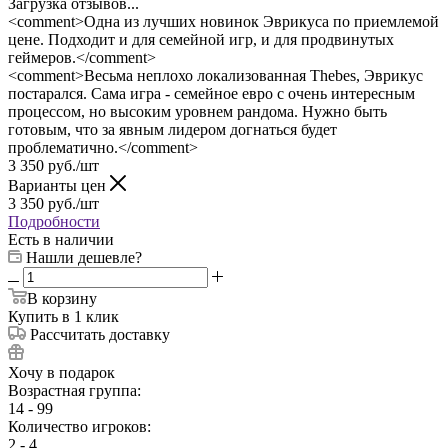
Загрузка отзывов...
<comment>Одна из лучших новинок Эврикуса по приемлемой
цене. Подходит и для семейной игр, и для продвинутых
геймеров.</comment>
<comment>Весьма неплохо локализованная Thebes, Эврикус
постарался. Сама игра - семейное евро с очень интересным
процессом, но высоким уровнем рандома. Нужно быть
готовым, что за явным лидером догнаться будет
проблематично.</comment>
3 350
руб.
/шт
Варианты цен
3 350
руб.
/шт
Подробности
Есть в наличии
Нашли дешевле?
В корзину
Купить в 1 клик
Рассчитать доставку
Хочу в подарок
Возрастная группа:
14 - 99
Количество игроков:
2 - 4