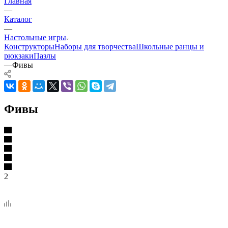
Главная
—
Каталог
—
Настольные игры
Конструкторы
Наборы для творчества
Школьные ранцы и
рюкзаки
Пазлы
—
Фивы
Фивы
2