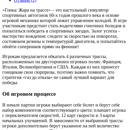
Отзывы (2)
«Гонка: Жара на трассе» – это настольный симулятор
спортивных автогонок 60-х годов прошлого века в основе
игровой механике которой лежит управление колодой. В игре
участникам предстоит стать водителями гоночных болидов и
попытаться победить в спортивных заездах. Залог успеха -
мастерство вождения: следите за скоростью на поворотах,
состоянием резины и температурой двигателя, и попытайтесь
обойти соперников прямо на финише!
Игрокам предлагается обкатать 4 различных трассы,
расположенных на двусторонних игровых полях: Франция,
Италия, Великобритания и США. Каждая из них принесет
гонщикам свои сюрпризы, поэтому важно помнить, что
стратегия «газ до отказа» не самый лучший вариант для
победы.
Об игровом процессе
В начале партии игроки выбирают себе болит и берут себе
набор компонентов соответствующего цвета: планшет игрока
с переключателем скоростей, 12 карт скорости и 3 карты
начальных улучшений. В зависимости от выбранной трассы
игроки дополнительно берут указанное на ней количество