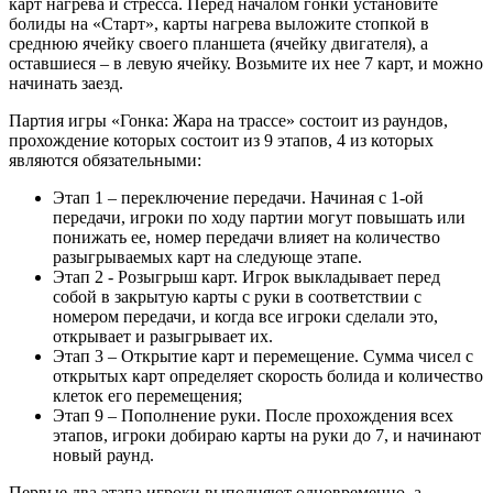
карт нагрева и стресса. Перед началом гонки установите
болиды на «Старт», карты нагрева выложите стопкой в
среднюю ячейку своего планшета (ячейку двигателя), а
оставшиеся – в левую ячейку. Возьмите их нее 7 карт, и можно
начинать заезд.
Партия игры «Гонка: Жара на трассе» состоит из раундов,
прохождение которых состоит из 9 этапов, 4 из которых
являются обязательными:
Этап 1 – переключение передачи. Начиная с 1-ой
передачи, игроки по ходу партии могут повышать или
понижать ее, номер передачи влияет на количество
разыгрываемых карт на следующе этапе.
Этап 2 - Розыгрыш карт. Игрок выкладывает перед
собой в закрытую карты с руки в соответствии с
номером передачи, и когда все игроки сделали это,
открывает и разыгрывает их.
Этап 3 – Открытие карт и перемещение. Сумма чисел с
открытых карт определяет скорость болида и количество
клеток его перемещения;
Этап 9 – Пополнение руки. После прохождения всех
этапов, игроки добираю карты на руки до 7, и начинают
новый раунд.
Первые два этапа игроки выполняют одновременно, а