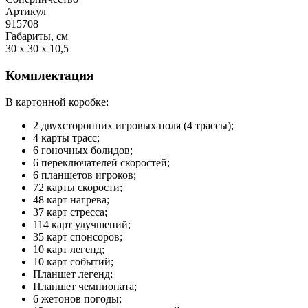
Артикул
915708
Габариты, см
30 x 30 x 10,5
Комплектация
В картонной коробке:
2 двухсторонних игровых поля (4 трассы);
4 карты трасс;
6 гоночных болидов;
6 переключателей скоростей;
6 планшетов игроков;
72 карты скорости;
48 карт нагрева;
37 карт стресса;
114 карт улучшений;
35 карт спонсоров;
10 карт легенд;
10 карт событий;
Планшет легенд;
Планшет чемпионата;
6 жетонов погоды;