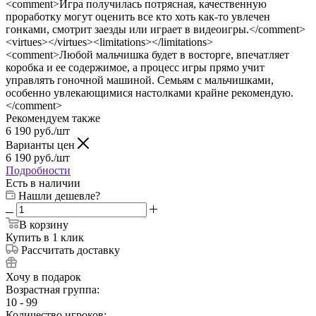
<comment>Игра получилась потрясная, качественную
проработку могут оценить все кто хоть как-то увлечен
гонками, смотрит заезды или играет в видеоигры.</comment>
<virtues></virtues><limitations></limitations>
<comment>Любой мальчишка будет в восторге, впечатляет
коробка и ее содержимое, а процесс игры прямо учит
управлять гоночной машиной. Семьям с мальчишками,
особенно увлекающимися настолками крайне рекомендую.
</comment>
Рекомендуем также
6 190
руб.
/шт
Варианты цен
6 190
руб.
/шт
Подробности
Есть в наличии
Нашли дешевле?
В корзину
Купить в 1 клик
Рассчитать доставку
Хочу в подарок
Возрастная группа:
10 - 99
Количество игроков: