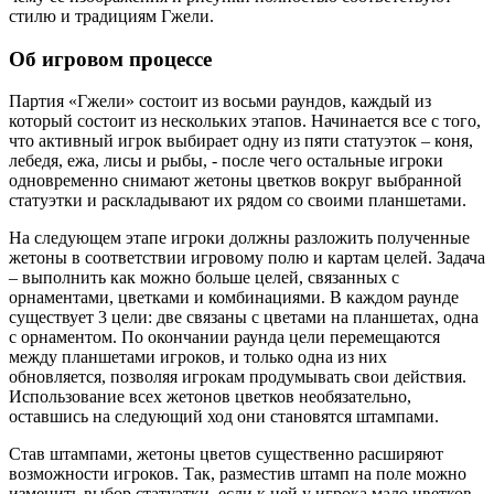
стилю и традициям Гжели.
Об игровом процессе
Партия «Гжели» состоит из восьми раундов, каждый из
который состоит из нескольких этапов. Начинается все с того,
что активный игрок выбирает одну из пяти статуэток – коня,
лебедя, ежа, лисы и рыбы, - после чего остальные игроки
одновременно снимают жетоны цветков вокруг выбранной
статуэтки и раскладывают их рядом со своими планшетами.
На следующем этапе игроки должны разложить полученные
жетоны в соответствии игровому полю и картам целей. Задача
– выполнить как можно больше целей, связанных с
орнаментами, цветками и комбинациями. В каждом раунде
существует 3 цели: две связаны с цветами на планшетах, одна
с орнаментом. По окончании раунда цели перемещаются
между планшетами игроков, и только одна из них
обновляется, позволяя игрокам продумывать свои действия.
Использование всех жетонов цветков необязательно,
оставшись на следующий ход они становятся штампами.
Став штампами, жетоны цветов существенно расширяют
возможности игроков. Так, разместив штамп на поле можно
изменить выбор статуэтки, если к ней у игрока мало цветков,