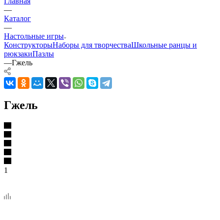
Главная
—
Каталог
—
Настольные игры
Конструкторы
Наборы для творчества
Школьные ранцы и
рюкзаки
Пазлы
—
Гжель
Гжель
1