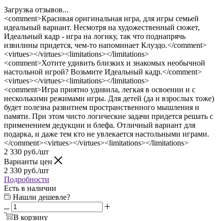
Загрузка отзывов...
<comment>Красивая оригинальная игра, для игры семьей
идеальный вариант. Несмотря на художественный сюжет,
Идеальный кадр - игра на логику, так что поднапрячь
извилины придется, чем-то напоминает Клуэдо.</comment>
<virtues></virtues><limitations></limitations>
<comment>Хотите удивить близких и знакомых необычной
настольной игрой? Возьмите Идеальный кадр.</comment>
<virtues></virtues><limitations></limitations>
<comment>Игра приятно удивила, легкая в освоении и с
несколькими режимами игры. Для детей (да и взрослых тоже)
будет полезна развитием пространственного мышления и
памяти. При этом чисто логические задачи придется решать с
применением дедукции и блефа. Отличный вариант для
подарка, и даже тем кто не увлекается настольными играми.
</comment><virtues></virtues><limitations></limitations>
2 330
руб.
/шт
Варианты цен
2 330
руб.
/шт
Подробности
Есть в наличии
Нашли дешевле?
В корзину