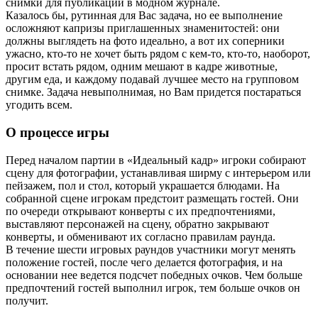
снимки для публикации в модном журнале.
Казалось бы, рутинная для Вас задача, но ее выполнение
осложняют капризы приглашенных знаменитостей: они
должны выглядеть на фото идеально, а вот их соперники
ужасно, кто-то не хочет быть рядом с кем-то, кто-то, наоборот,
просит встать рядом, одним мешают в кадре животные,
другим еда, и каждому подавай лучшее место на групповом
снимке. Задача невыполнимая, но Вам придется постараться
угодить всем.
О процессе игры
Перед началом партии в «Идеальный кадр» игроки собирают
сцену для фотографии, устанавливая ширму с интерьером или
пейзажем, пол и стол, который украшается блюдами. На
собранной сцене игрокам предстоит размещать гостей. Они
по очереди открывают конверты с их предпочтениями,
выставляют персонажей на сцену, обратно закрывают
конверты, и обменивают их согласно правилам раунда.
В течение шести игровых раундов участники могут менять
положение гостей, после чего делается фотография, и на
основании нее ведется подсчет победных очков. Чем больше
предпочтений гостей выполнил игрок, тем больше очков он
получит.