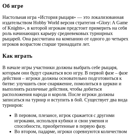
Об игре
Настольная игра «История рыцаря» — это локализованная
издательством Hobby World версия стратегия «Glory: A Game
of Knights», в которой игрокам предстоит примерить на себя
роль начинающих карьеру средневековых турнирных
рыцарей. Она рассчитана на компанию от одного до четырех
игроков возрастом старше тринадцати лет.
Как играть
В начале игры участники должны выбрать себе рыцаря,
которым они будут сражаться всю игру. В первой фазе – фазе
действия – игроки должны основательно подготовиться к
битве: улучшить свое снаряжение, помолиться в церкви и
выполнять различные действия, чтобы добиться
расположения народа и короля. После игроки должны
записаться на турнир и вступить в бой. Существует два вида
турниров:
В перовом, плезансе, игрок сражается с другими
игроками, используя кубики и свои умения и
способности, приобретенные в первую фазу.
Во втором, падарме, игроки соревнуются количеством