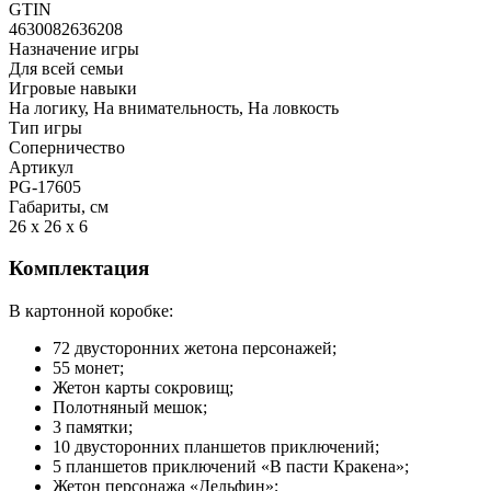
GTIN
4630082636208
Назначение игры
Для всей семьи
Игровые навыки
На логику, На внимательность, На ловкость
Тип игры
Соперничество
Артикул
PG-17605
Габариты, см
26 x 26 x 6
Комплектация
В картонной коробке:
72 двусторонних жетона персонажей;
55 монет;
Жетон карты сокровищ;
Полотняный мешок;
3 памятки;
10 двусторонних планшетов приключений;
5 планшетов приключений «В пасти Кракена»;
Жетон персонажа «Дельфин»;