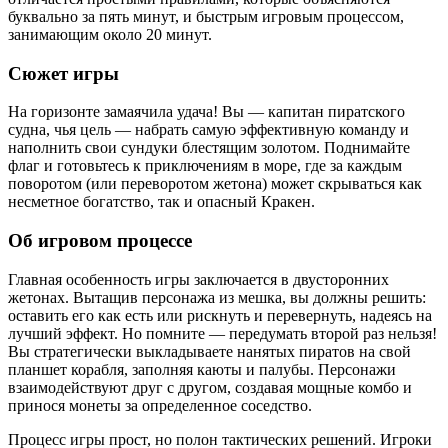
буквально за пять минут, и быстрым игровым процессом,
занимающим около 20 минут.
Сюжет игры
На горизонте замаячила удача! Вы — капитан пиратского
судна, чья цель — набрать самую эффективную команду и
наполнить свои сундуки блестящим золотом. Поднимайте
флаг и готовьтесь к приключениям в море, где за каждым
поворотом (или переворотом жетона) может скрываться как
несметное богатство, так и опасный Кракен.
Об игровом процессе
Главная особенность игры заключается в двусторонних
жетонах. Вытащив персонажа из мешка, вы должны решить:
оставить его как есть или рискнуть и перевернуть, надеясь на
лучший эффект. Но помните — передумать второй раз нельзя!
Вы стратегически выкладываете нанятых пиратов на свой
планшет корабля, заполняя каюты и палубы. Персонажи
взаимодействуют друг с другом, создавая мощные комбо и
принося монеты за определенное соседство.
Процесс игры прост, но полон тактических решений. Игроки