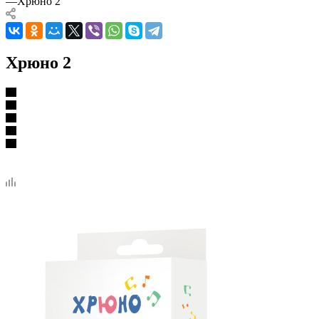
—
Хрюно 2
Хрюно 2