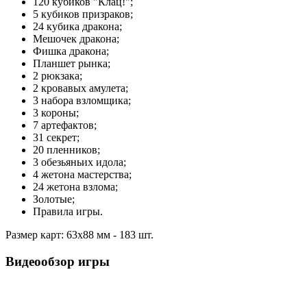
120 кубиков "Клац!";
5 кубиков призраков;
24 кубика дракона;
Мешочек дракона;
Фишка дракона;
Планшет рынка;
2 рюкзака;
2 кровавых амулета;
3 набора взломщика;
3 короны;
7 артефактов;
31 секрет;
20 пленников;
3 обезьяньих идола;
4 жетона мастерства;
24 жетона взлома;
Золотые;
Правила игры.
Размер карт: 63х88 мм - 183 шт.
Видеообзор игры