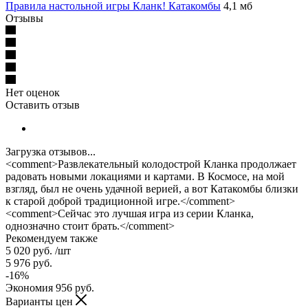
Правила настольной игры Кланк! Катакомбы
4,1 мб
Отзывы
Нет оценок
Оставить отзыв
Загрузка отзывов...
<comment>Развлекательный колодострой Кланка продолжает
радовать новыми локациями и картами. В Космосе, на мой
взгляд, был не очень удачной верией, а вот Катакомбы близки
к старой доброй традиционной игре.</comment>
<comment>Сейчас это лучшая игра из серии Кланка,
однозначно стоит брать.</comment>
Рекомендуем также
5 020
руб.
/шт
5 976
руб.
-
16
%
Экономия
956
руб.
Варианты цен