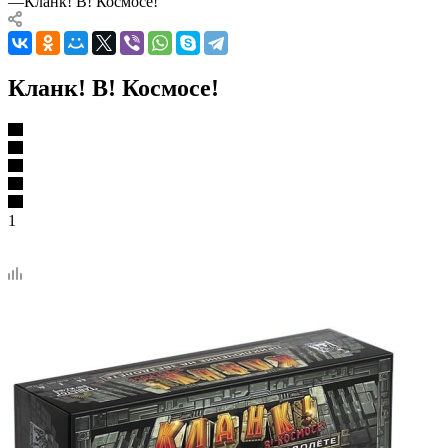
—
Кланк! В! Космосе!
Кланк! В! Космосе!
1