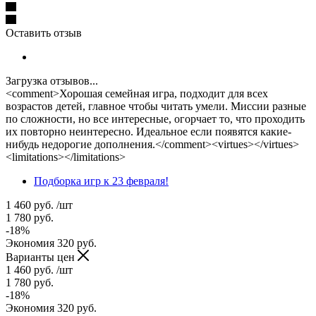
Оставить отзыв
Загрузка отзывов...
<comment>Хорошая семейная игра, подходит для всех
возрастов детей, главное чтобы читать умели. Миссии разные
по сложности, но все интересные, огорчает то, что проходить
их повторно неинтересно. Идеальное если появятся какие-
нибудь недорогие дополнения.</comment><virtues></virtues>
<limitations></limitations>
Подборка игр к 23 февраля!
1 460
руб.
/шт
1 780
руб.
-
18
%
Экономия
320
руб.
Варианты цен
1 460
руб.
/шт
1 780
руб.
-
18
%
Экономия
320
руб.