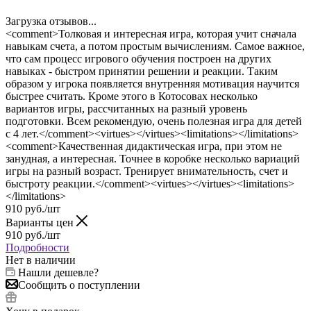
Загрузка отзывов...
<comment>Толковая и интересная игра, которая учит сначала
навыкам счета, а потом простым вычислениям. Самое важное,
что сам процесс игрового обучения построен на других
навыках - быстром принятии решении и реакции. Таким
образом у игрока появляется внутренняя мотивация научится
быстрее считать. Кроме этого в Котосовах несколько
вариантов игры, рассчитанных на разный уровень
подготовки. Всем рекомендую, очень полезная игра для детей
с 4 лет.</comment><virtues></virtues><limitations></limitations>
<comment>Качественная дидактическая игра, при этом не
занудная, а интересная. Точнее в коробке несколько вариаций
игры на разный возраст. Тренирует внимательность, счет и
быстроту реакции.</comment><virtues></virtues><limitations>
</limitations>
910
руб.
/шт
Варианты цен
910
руб.
/шт
Подробности
Нет в наличии
Нашли дешевле?
Сообщить о поступлении