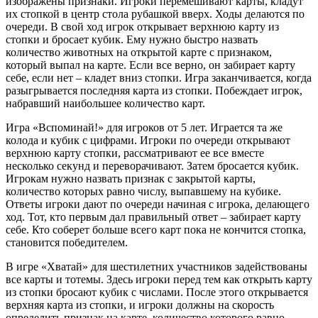
изображены признаки. Игроки перемешивают карты, кладут
их стопкой в центр стола рубашкой вверх. Ходы делаются по
очереди. В свой ход игрок открывает верхнюю карту из
стопки и бросает кубик. Ему нужно быстро назвать
количество животных на открытой карте с признаком,
который выпал на карте. Если все верно, он забирает карту
себе, если нет – кладет вниз стопки. Игра заканчивается, когда
разыгрывается последняя карта из стопки. Побеждает игрок,
набравший наибольшее количество карт.
Игра «Вспоминай!» для игроков от 5 лет. Играется та же
колода и кубик с цифрами. Игроки по очереди открывают
верхнюю карту стопки, рассматривают ее все вместе
несколько секунд и переворачивают. Затем бросается кубик.
Игрокам нужно назвать признак с закрытой карты,
количество которых равно числу, выпавшему на кубике.
Ответы игроки дают по очереди начиная с игрока, делающего
ход. Тот, кто первым дал правильный ответ – забирает карту
себе. Кто соберет больше всего карт пока не кончится стопка,
становится победителем.
В игре «Хватай» для шестилетних участников задействованы
все карты и тотемы. Здесь игроки перед тем как открыть карту
из стопки бросают кубик с числами. После этого открывается
верхняя карта из стопки, и игроки должны на скорость
определить признак на карте, количество которого равно