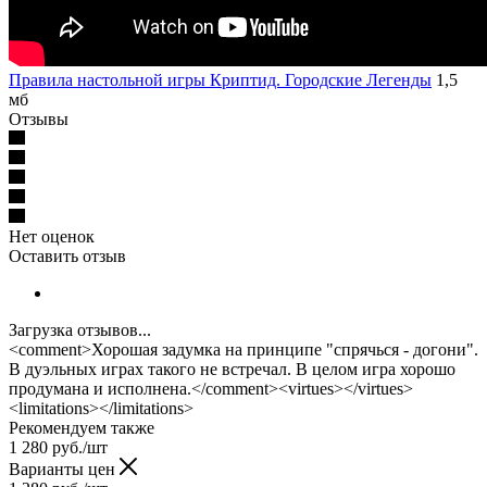
Правила настольной игры Криптид. Городские Легенды
1,5
мб
Отзывы
Нет оценок
Оставить отзыв
Загрузка отзывов...
<comment>Хорошая задумка на принципе "спрячься - догони".
В дуэльных играх такого не встречал. В целом игра хорошо
продумана и исполнена.</comment><virtues></virtues>
<limitations></limitations>
Рекомендуем также
1 280
руб.
/шт
Варианты цен