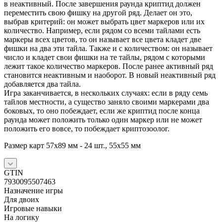
в неактивный. После завершения раунда криптид должен
переместить свою фишку на другой ряд. Делает он это,
выбрав критерий: он может выбрать цвет маркеров или их
количество. Например, если рядом со всеми тайлами есть
маркеры всех цветов, то он называет все цвета кладет две
фишки на два эти тайла. Также и с количеством: он называет
число и кладет свои фишки на те тайлы, рядом с которыми
лежит такое количество маркеров. После ранее активный ряд
становится неактивным и наоборот. В новый неактивный ряд
добавляется два тайла.
Игра заканчивается, в нескольких случаях: если в ряду семь
тайлов местности, а существо заняло своими маркерами два
боковых, то оно побеждает, если же криптид после конца
раунда может положить только один маркер или не может
положить его вовсе, то побеждает криптозоолог.
Размер карт 57x89 мм - 24 шт., 55x55 мм
GTIN
7930095507463
Назначение игры
Для двоих
Игровые навыки
На логику