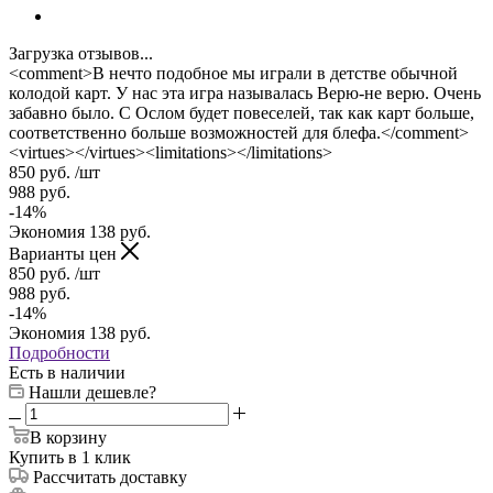
Загрузка отзывов...
<comment>В нечто подобное мы играли в детстве обычной
колодой карт. У нас эта игра называлась Верю-не верю. Очень
забавно было. С Ослом будет повеселей, так как карт больше,
соответственно больше возможностей для блефа.</comment>
<virtues></virtues><limitations></limitations>
850
руб.
/шт
988
руб.
-
14
%
Экономия
138
руб.
Варианты цен
850
руб.
/шт
988
руб.
-
14
%
Экономия
138
руб.
Подробности
Есть в наличии
Нашли дешевле?
В корзину
Купить в 1 клик
Рассчитать доставку