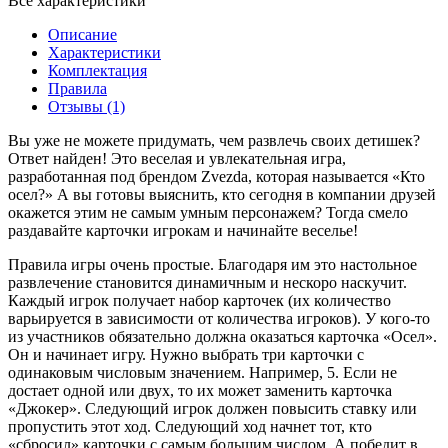
Все характеристики
Описание
Характеристики
Комплектация
Правила
Отзывы (1)
Вы уже не можете придумать, чем развлечь своих детишек?
Ответ найден! Это веселая и увлекательная игра,
разработанная под брендом Zvezda, которая называется «Кто
осел?» А вы готовы выяснить, кто сегодня в компании друзей
окажется этим не самым умным персонажем? Тогда смело
раздавайте карточки игрокам и начинайте веселье!
Правила игры очень простые. Благодаря им это настольное
развлечение становится динамичным и нескоро наскучит.
Каждый игрок получает набор карточек (их количество
варьируется в зависимости от количества игроков). У кого-то
из участников обязательно должна оказаться карточка «Осел».
Он и начинает игру. Нужно выбрать три карточки с
одинаковым числовым значением. Например, 5. Если не
достает одной или двух, то их может заменить карточка
«Джокер». Следующий игрок должен повысить ставку или
пропустить этот ход. Следующий ход начнет тот, кто
«сбросил» карточки с самым большим числом. А победит в