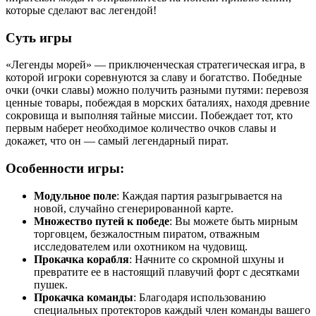
которые сделают вас легендой!
Суть игры
«Легенды морей» — приключенческая стратегическая игра, в
которой игроки соревнуются за славу и богатство. Победные
очки (очки славы) можно получить разными путями: перевозя
ценные товары, побеждая в морских баталиях, находя древние
сокровища и выполняя тайные миссии. Побеждает тот, кто
первым наберет необходимое количество очков славы и
докажет, что он — самый легендарный пират.
Особенности игры:
Модульное поле
: Каждая партия разыгрывается на
новой, случайно сгенерированной карте.
Множество путей к победе
: Вы можете быть мирным
торговцем, безжалостным пиратом, отважным
исследователем или охотником на чудовищ.
Прокачка корабля
: Начните со скромной шхуны и
превратите ее в настоящий плавучий форт с десятками
пушек.
Прокачка команды
: Благодаря использованию
специальных протекторов каждый член команды вашего