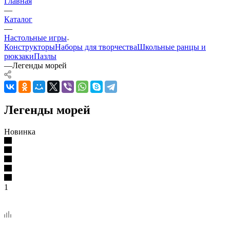
Главная
—
Каталог
—
Настольные игры
Конструкторы
Наборы для творчества
Школьные ранцы и
рюкзаки
Пазлы
—
Легенды морей
Легенды морей
Новинка
1