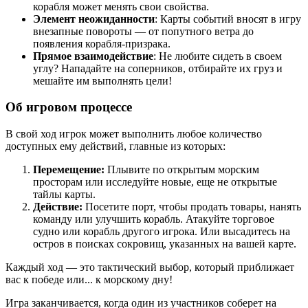
корабля может менять свои свойства.
Элемент неожиданности
: Карты событий вносят в игру
внезапные повороты — от попутного ветра до
появления корабля-призрака.
Прямое взаимодействие
: Не любите сидеть в своем
углу? Нападайте на соперников, отбирайте их груз и
мешайте им выполнять цели!
Об игровом процессе
В свой ход игрок может выполнить любое количество
доступных ему действий, главные из которых:
П
еремещение:
Плывите по открытым морским
просторам или исследуйте новые, еще не открытые
тайлы карты.
Действие:
Посетите порт, чтобы продать товары, нанять
команду или улучшить корабль. Атакуйте торговое
судно или корабль другого игрока. Или высадитесь на
остров в поисках сокровищ, указанных на вашей карте.
Каждый ход — это тактический выбор, который приближает
вас к победе или... к морскому дну!
Игра заканчивается, когда один из участников соберет на