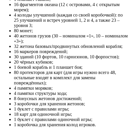
16 фрагментов океана (12 с островами, 4 с открытым
морем);
4 колоды улучшений (каждая со своей коробочкой): по
25 улучшений и встреч уровней 1, 2 и 4, а также 23 –
уровня 3;
80 монет;
40 жетонов грузов (30 – номиналом «1», 10 – номиналом
«3»);
32 жетона базовых/продвинутых обновлений корабля;
16 маркеров повреждений;
30 зданий (10 фортов, 10 гарнизонов, 10 форпостов);
20 чёрных кубиков;
1 боевой корабль и 1 планшет боя;
80 протекторов для карт (для игры нужно всего 48,
остальные входят в комплект для замены
повреждённых);
4 памятки моряков;
4 памятки структуры хода;
8 бонусных жетонов достижений;
3 коробочки для хранения жетонов;
1 буклет с правилами игры;
18 карт для одиночной игры;
1 буклет с правилами одиночной игры;
1 коробочка для хранения колод игроков.