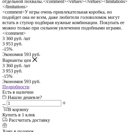
отдельной похвалы.</comment><virtues></virtues><limitations>
</limitations>
<comment>У игры очень привлекательная коробка, но
подойдет она не всем, даже любители головоломок могут
встать в ступор подбирая нужные комбинации. Покупать ее
можно только при сильном увлечении подобными играми.
</comment>
3 360
руб.
/шт
3 953
руб.
-
15
%
Экономия
593
руб.
Варианты цен
3 360
руб.
/шт
3 953
руб.
-
15
%
Экономия
593
руб.
Подробности
Есть в наличии
Нашли дешевле?
В корзину
Купить в 1 клик
Рассчитать доставку
Хочу в подарок