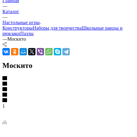
Главная
—
Каталог
—
Настольные игры
Конструкторы
Наборы для творчества
Школьные ранцы и
рюкзаки
Пазлы
—
Москито
Москито
1