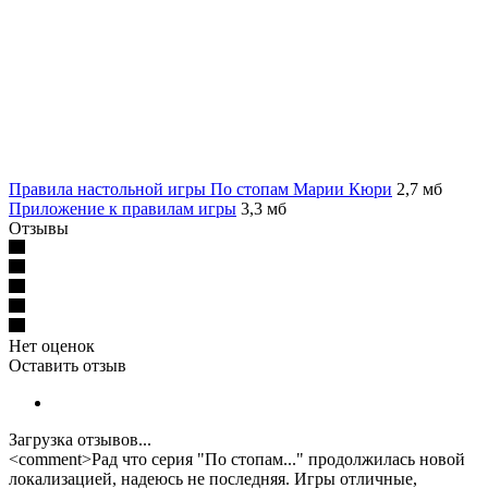
Правила настольной игры По стопам Марии Кюри
2,7 мб
Приложение к правилам игры
3,3 мб
Отзывы
Нет оценок
Оставить отзыв
Загрузка отзывов...
<comment>Рад что серия "По стопам..." продолжилась новой
локализацией, надеюсь не последняя. Игры отличные,