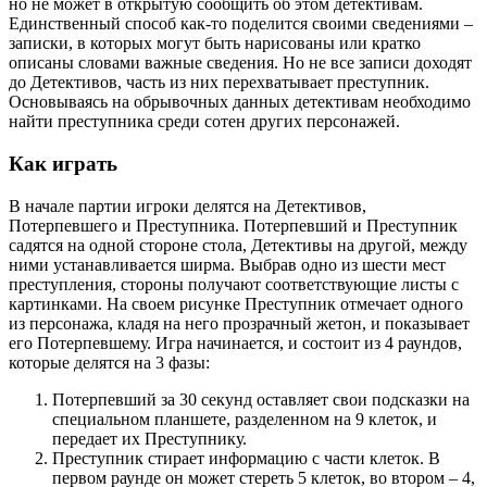
но не может в открытую сообщить об этом детективам.
Единственный способ как-то поделится своими сведениями –
записки, в которых могут быть нарисованы или кратко
описаны словами важные сведения. Но не все записи доходят
до Детективов, часть из них перехватывает преступник.
Основываясь на обрывочных данных детективам необходимо
найти преступника среди сотен других персонажей.
Как играть
В начале партии игроки делятся на Детективов,
Потерпевшего и Преступника. Потерпевший и Преступник
садятся на одной стороне стола, Детективы на другой, между
ними устанавливается ширма. Выбрав одно из шести мест
преступления, стороны получают соответствующие листы с
картинками. На своем рисунке Преступник отмечает одного
из персонажа, кладя на него прозрачный жетон, и показывает
его Потерпевшему. Игра начинается, и состоит из 4 раундов,
которые делятся на 3 фазы:
Потерпевший за 30 секунд оставляет свои подсказки на
специальном планшете, разделенном на 9 клеток, и
передает их Преступнику.
Преступник стирает информацию с части клеток. В
первом раунде он может стереть 5 клеток, во втором – 4,