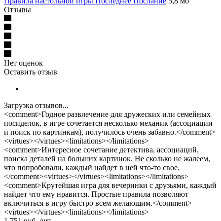
Правила настольной игры Последнее Послание
5,8 мб
Отзывы
Нет оценок
Оставить отзыв
Загрузка отзывов...
<comment>Годное развлечение для дружеских или семейных
посиделок, в игре сочетается несколько механик (ассоциации
и поиск по картинкам), получилось очень забавно.</comment>
<virtues></virtues><limitations></limitations>
<comment>Интересное сочетание детектива, ассоциаций,
поиска деталей на больших картинок. Не сколько не жалеем,
что попробовали, каждый найдет в ней что-то свое.
</comment><virtues></virtues><limitations></limitations>
<comment>Крутейшая игра для вечеринки с друзьями, каждый
найдет что ему нравится. Простые правила позволяют
включиться в игру быстро всем желающим.</comment>
<virtues></virtues><limitations></limitations>
1 751
руб.
/шт