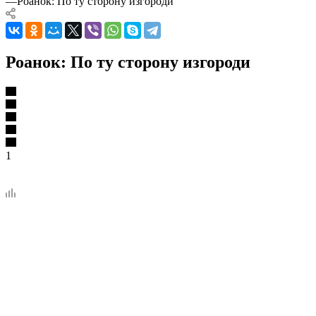
—
Роанок: По ту сторону изгороди
Роанок: По ту сторону изгороди
1