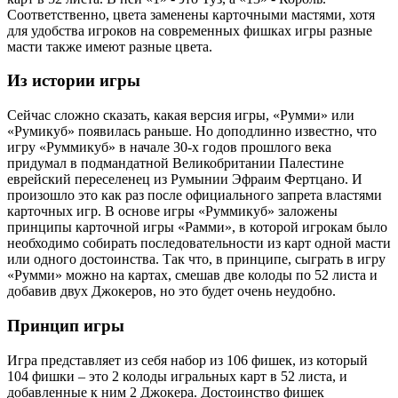
Соответственно, цвета заменены карточными мастями, хотя
для удобства игроков на современных фишках игры разные
масти также имеют разные цвета.
Из истории игры
Сейчас сложно сказать, какая версия игры, «Румми» или
«Румикуб» появилась раньше. Но доподлинно известно, что
игру «Руммикуб» в начале 30-х годов прошлого века
придумал в подмандатной Великобритании Палестине
еврейский переселенец из Румынии Эфраим Фертцано. И
произошло это как раз после официального запрета властями
карточных игр. В основе игры «Руммикуб» заложены
принципы карточной игры «Рамми», в которой игрокам было
необходимо собирать последовательности из карт одной масти
или одного достоинства. Так что, в принципе, сыграть в игру
«Румми» можно на картах, смешав две колоды по 52 листа и
добавив двух Джокеров, но это будет очень неудобно.
Принцип игры
Игра представляет из себя набор из 106 фишек, из который
104 фишки – это 2 колоды игральных карт в 52 листа, и
добавленные к ним 2 Джокера. Достоинство фишек