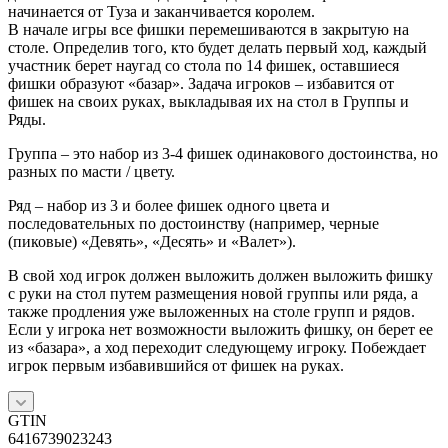
начинается от Туза и заканчивается королем.
В начале игры все фишки перемешиваются в закрытую на
столе. Определив того, кто будет делать первый ход, каждый
участник берет наугад со стола по 14 фишек, оставшиеся
фишки образуют «базар». Задача игроков – избавится от
фишек на своих руках, выкладывая их на стол в Группы и
Ряды.
Группа – это набор из 3-4 фишек одинакового достоинства, но
разных по масти / цвету.
Ряд – набор из 3 и более фишек одного цвета и
последовательных по достоинству (например, черные
(пиковые) «Девять», «Десять» и «Валет»).
В свой ход игрок должен выложить должен выложить фишку
с руки на стол путем размещения новой группы или ряда, а
также продления уже выложенных на столе групп и рядов.
Если у игрока нет возможности выложить фишку, он берет ее
из «базара», а ход переходит следующему игроку. Побеждает
игрок первым избавившийся от фишек на руках.
GTIN
6416739023243