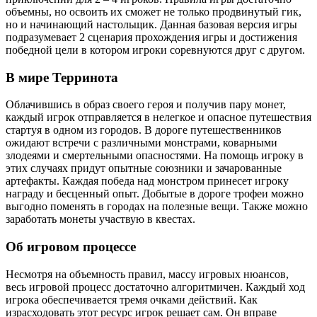
объемны, но освоить их сможет не только продвинутый гик,
но и начинающий настольщик. Данная базовая версия игры
подразумевает 2 сценария прохождения игры и достижения
победной цели в котором игроки соревнуются друг с другом.
В мире Терринота
Облачившись в образ своего героя и получив пару монет,
каждый игрок отправляется в нелегкое и опасное путешествия
стартуя в одном из городов. В дороге путешественников
ожидают встречи с различными монстрами, коварными
злодеями и смертельными опасностями. На помощь игроку в
этих случаях придут опытные союзники и зачарованные
артефакты. Каждая победа над монстром принесет игроку
награду и бесценный опыт. Добытые в дороге трофеи можно
выгодно поменять в городах на полезные вещи. Также можно
заработать монеты участвую в квестах.
Об игровом процессе
Несмотря на объемность правил, массу игровых нюансов,
весь игровой процесс достаточно алгоритмичен. Каждый ход
игрока обеспечивается тремя очками действий. Как
израсходовать этот ресурс игрок решает сам. Он вправе