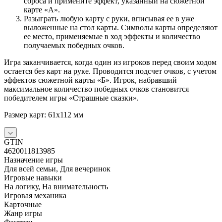
сброса и примените эффект, указанный на сюжетной
карте «А».
Разыграть любую карту с руки, вписывая ее в уже
выложенные на стол карты. Символы карты определяют
ее место, применяемые в ход эффекты и количество
получаемых победных очков.
Игра заканчивается, когда один из игроков перед своим ходом
остается без карт на руке. Проводится подсчет очков, с учетом
эффектов сюжетной карты «Б». Игрок, набравший
максимальное количество победных очков становится
победителем игры «Страшные сказки».
Размер карт: 61x112 мм
GTIN
4620011813985
Назначение игры
Для всей семьи, Для вечеринок
Игровые навыки
На логику, На внимательность
Игровая механика
Карточные
Жанр игры