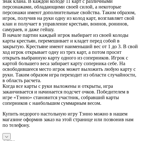
знак клана. В каждой колоде 11 карт с различными
персонажами, обладающими своей силой, а некоторые
персонажи имеют дополнительные свойства. Таким образом,
игрок, получив на руки одну из колод карт, возглавляет свой
клан и получает в управление крестьян, воинов, ронинов,
самураев, и даже гейшу.
В начале партии каждый игрок выбирает из своей колоды
карты крестьян, перемешивает и кладет перед собой в
закрытую. Крестьяне имеют наименьший вес от 1 до 3. В свой
ход игрок открывает одну из трех карт, а потом просит
открыть выбранную карту одного из соперников. Игрок с
картой большего веса забирает карту соперника себе. На
освободившееся место игрок может выложить любую карту с
руки. Таким образом игра переходит из области случайности,
в область расчета.
Когда все карты с руки выложены и открыты, игра
заканчивается и начинается подсчет очков. Победителем в
игре «Тэнно» становится участник, собравший карты
соперников с наибольшим суммарным весом.
Купить недорого настольную игру Тэнно можно в нашем
магазине оформив заказ на этой странице или позвонив нам
по телефону.