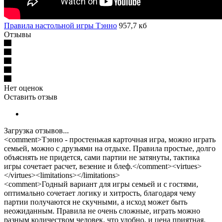
Правила настольной игры Тэнно
957,7 кб
Отзывы
Нет оценок
Оставить отзыв
Загрузка отзывов...
<comment>Тэнно - простенькая карточная игра, можно играть
семьей, можно с друзьями на отдыхе. Правила простые, долго
объяснять не придется, сами партии не затянуты, тактика
игры сочетает расчет, везение и блеф.</comment><virtues>
</virtues><limitations></limitations>
<comment>Годный вариант для игры семьей и с гостями,
оптимально сочетает логику и хитрость, благодаря чему
партии получаются не скучными, а исход может быть
неожиданным. Правила не очень сложные, играть можно
разным количеством человек, что удобно, и цена приятная.