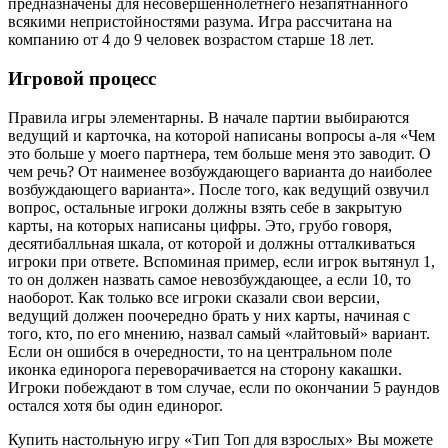
предназначены для несовершеннолетнего незапятнанного
всякими непристойностями разума. Игра рассчитана на
компанию от 4 до 9 человек возрастом старше 18 лет.
Игровой процесс
Правила игры элементарны. В начале партии выбираются
ведущий и карточка, на которой написаны вопросы а-ля «Чем
это больше у моего партнера, тем больше меня это заводит. О
чем речь? От наименее возбуждающего варианта до наиболее
возбуждающего варианта». После того, как ведущий озвучил
вопрос, остальные игроки должны взять себе в закрытую
карты, на которых написаны цифры. Это, грубо говоря,
десятибалльная шкала, от которой и должны отталкиваться
игроки при ответе. Вспоминая пример, если игрок вытянул 1,
то он должен назвать самое невозбуждающее, а если 10, то
наоборот. Как только все игроки сказали свои версии,
ведущий должен поочередно брать у них карты, начиная с
того, кто, по его мнению, назвал самый «лайтовый» вариант.
Если он ошибся в очередности, то на центральном поле
иконка единорога переворачивается на сторону какашки.
Игроки побеждают в том случае, если по окончании 5 раундов
остался хотя бы один единорог.
Купить настольную игру «Тип Топ для взрослых» Вы можете