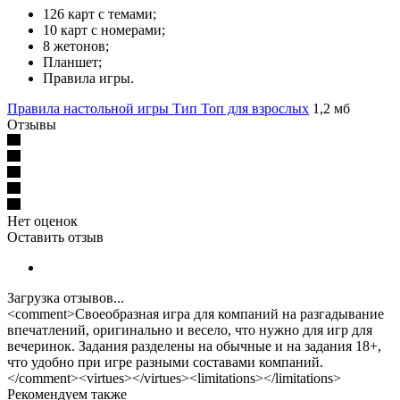
126 карт с темами;
10 карт с номерами;
8 жетонов;
Планшет;
Правила игры.
Правила настольной игры Тип Топ для взрослых
1,2 мб
Отзывы
Нет оценок
Оставить отзыв
Загрузка отзывов...
<comment>Своеобразная игра для компаний на разгадывание
впечатлений, оригинально и весело, что нужно для игр для
вечеринок. Задания разделены на обычные и на задания 18+,
что удобно при игре разными составами компаний.
</comment><virtues></virtues><limitations></limitations>
Рекомендуем также