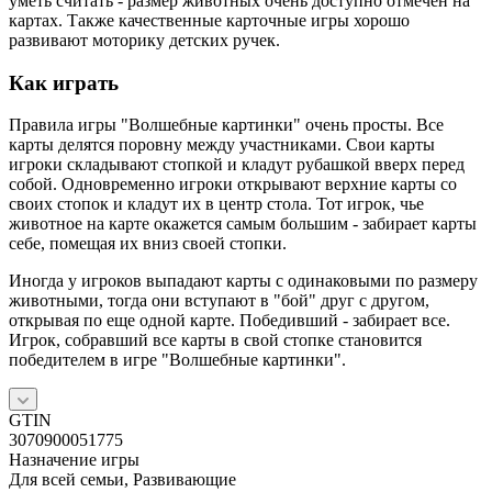
уметь считать - размер животных очень доступно отмечен на
картах. Также качественные карточные игры хорошо
развивают моторику детских ручек.
Как играть
Правила игры "Волшебные картинки" очень просты. Все
карты делятся поровну между участниками. Свои карты
игроки складывают стопкой и кладут рубашкой вверх перед
собой. Одновременно игроки открывают верхние карты со
своих стопок и кладут их в центр стола. Тот игрок, чье
животное на карте окажется самым большим - забирает карты
себе, помещая их вниз своей стопки.
Иногда у игроков выпадают карты с одинаковыми по размеру
животными, тогда они вступают в "бой" друг с другом,
открывая по еще одной карте. Победивший - забирает все.
Игрок, собравший все карты в свой стопке становится
победителем в игре "Волшебные картинки".
GTIN
3070900051775
Назначение игры
Для всей семьи, Развивающие