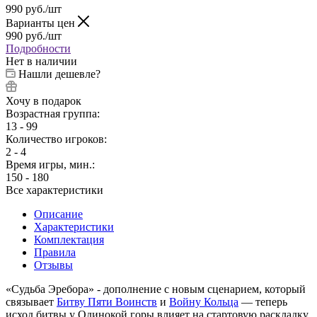
990
руб.
/шт
Варианты цен
990
руб.
/шт
Подробности
Нет в наличии
Нашли дешевле?
Хочу в подарок
Возрастная группа:
13 - 99
Количество игроков:
2 - 4
Время игры, мин.:
150 - 180
Все характеристики
Описание
Характеристики
Комплектация
Правила
Отзывы
«Судьба Эребора» - дополнение с новым сценарием, который
связывает
Битву Пяти Воинств
и
Войну Кольца
— теперь
исход битвы у Одинокой горы влияет на стартовую раскладку