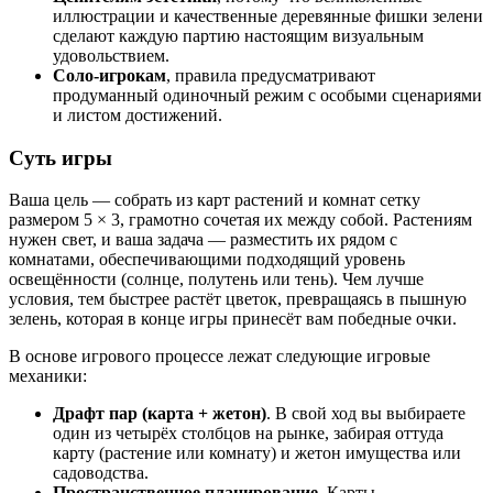
иллюстрации и качественные деревянные фишки зелени
сделают каждую партию настоящим визуальным
удовольствием.
Соло-игрокам
, правила предусматривают
продуманный одиночный режим с особыми сценариями
и листом достижений.
Суть игры
Ваша цель — собрать из карт растений и комнат сетку
размером 5 × 3, грамотно сочетая их между собой. Растениям
нужен свет, и ваша задача — разместить их рядом с
комнатами, обеспечивающими подходящий уровень
освещённости (солнце, полутень или тень). Чем лучше
условия, тем быстрее растёт цветок, превращаясь в пышную
зелень, которая в конце игры принесёт вам победные очки.
В основе игрового процессе лежат следующие игровые
механики:
Драфт пар (карта + жетон)
. В свой ход вы выбираете
один из четырёх столбцов на рынке, забирая оттуда
карту (растение или комнату) и жетон имущества или
садоводства.
Пространственное планирование
. Карты