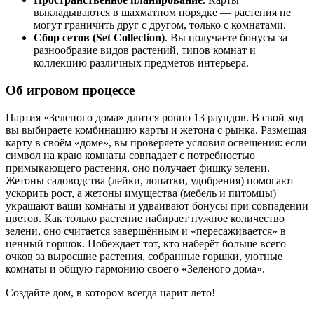
выкладываются в шахматном порядке — растения не
могут граничить друг с другом, только с комнатами.
Сбор сетов (Set Collection)
. Вы получаете бонусы за
разнообразие видов растений, типов комнат и
коллекцию различных предметов интерьера.
Об игровом процессе
Партия «Зеленого дома» длится ровно 13 раундов. В свой ход
вы выбираете комбинацию карты и жетона с рынка. Размещая
карту в своём «доме», вы проверяете условия освещения: если
символ на краю комнаты совпадает с потребностью
примыкающего растения, оно получает фишку зелени.
Жетоны садоводства (лейки, лопатки, удобрения) помогают
ускорить рост, а жетоны имущества (мебель и питомцы)
украшают ваши комнаты и удваивают бонусы при совпадении
цветов. Как только растение набирает нужное количество
зелени, оно считается завершённым и «пересаживается» в
ценный горшок. Побеждает тот, кто наберёт больше всего
очков за выросшие растения, собранные горшки, уютные
комнаты и общую гармонию своего «Зелёного дома».
Создайте дом, в котором всегда царит лето!