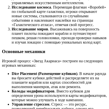
управляемых искусственным интеллектом.
Исследование космоса
. Перемещая флагман «Воробей»
по глобальной карте галактики, игроки открывают
новые системы, сталкиваются со случайными
событиями и наклеивают наклейки на страницы
«Галактического атласа», отмечая свой прогресс.
Исследование миров
. Высаживаясь на поверхность
планет пилоты покидают корабли и путешествуют
пешком, решая головоломки, проходя проверки навыков
и изучая локации с помощью уникальных колод карт.
Основные механики
Игровой процесс «Звезд Акариаса» построен на следующих
игровых механиках:
Dice Placement (Размещение кубиков)
. В начале раунда
вы бросаете кубики действий и распределяете их на
планшете корабля или картах способностей для
выполнения маневров, атак или ремонта.
Колоды модификаторов
. Вместо кубиков для
определения урона используются карты модификаторов,
которые можно улучшать в ходе кампании.
Управление стрессом
. Стресс — это ресурс,
позволяющий перебрасывать кубики, однако его