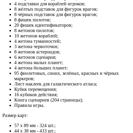
4 подставки для кораблей игроков;
8 жёлтых подставок для фигурок врагов;
8 чёрных подставок для фигурок врагов;
8 фишек пилотов;
20 фишек идентификаторов;
8 жетонов пилотов;
10 жетонов кораблей;
4 жетона туманностей;
3 жетона червоточин;
8 жетонов астероидов;
6 жетонов сценария;
4 жетона малых планет;
4 жетона больших планет;
95 фиолетовых, синих, зелёных, красных и чёрных
маркеров;
Лист наклеек для галактического атласа;
Кубик перемещения;
16 кубиков действия;
Книга сценариев (204 страницы);
Правила игры.
Размер карт:
57 х 89 мм - 324 шт.;
44 х 38 мм - 433 шт.;