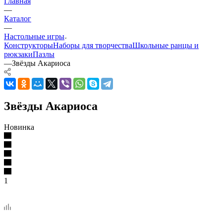
Главная
—
Каталог
—
Настольные игры
Конструкторы
Наборы для творчества
Школьные ранцы и
рюкзаки
Пазлы
—
Звёзды Акариоса
Звёзды Акариоса
Новинка
1