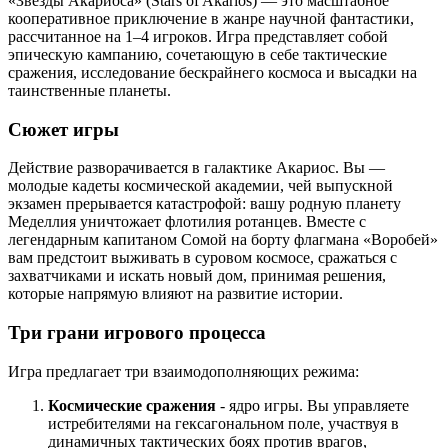
«Звезды Акариоса» (Stars of Akarios) — это масштабное
кооперативное приключение в жанре научной фантастики,
рассчитанное на 1–4 игроков. Игра представляет собой
эпическую кампанию, сочетающую в себе тактические
сражения, исследование бескрайнего космоса и высадки на
таинственные планеты.
Сюжет игры
Действие разворачивается в галактике Акариос. Вы —
молодые кадеты космической академии, чей выпускной
экзамен прерывается катастрофой: вашу родную планету
Меделлия уничтожает флотилия ротанцев. Вместе с
легендарным капитаном Сомой на борту флагмана «Воробей»
вам предстоит выживать в суровом космосе, сражаться с
захватчиками и искать новый дом, принимая решения,
которые напрямую влияют на развитие истории.
Три грани игрового процесса
Игра предлагает три взаимодополняющих режима:
Космические сражения
- ядро игры. Вы управляете
истребителями на гексагональном поле, участвуя в
динамичных тактических боях против врагов,