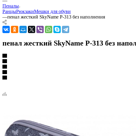
—
Пеналы
Ранцы
Рюкзаки
Мешки для обуви
—
пенал жесткий SkyName P-313 без наполнения
пенал жесткий SkyName P-313 без напо