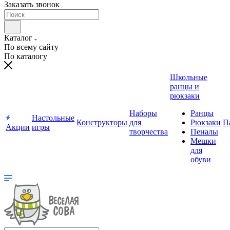
Заказать звонок
Каталог
По всему сайту
По каталогу
Школьные
ранцы и
рюкзаки
Наборы
Ранцы
Настольные
Конструкторы
для
Рюкзаки
П
Акции
игры
творчества
Пеналы
Мешки
для
обуви