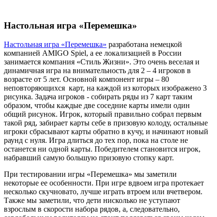
Настольная игра «Перемешка»
Настольная игра «Перемешка»
разработана немецкой
компанией AMIGO Spiel, а ее локализацией в России
занимается компания «Стиль Жизни». Это очень веселая и
динамичная игра на внимательность для 2 – 4 игроков в
возрасте от 5 лет. Основной компонент игры – 80
неповторяющихся карт, на каждой из которых изображено 3
рисунка. Задача игроков - собирать ряды из 7 карт таким
образом, чтобы каждые две соседние карты имели один
общий рисунок. Игрок, который правильно собрал первым
такой ряд, забирает карты себе в призовую колоду, остальные
игроки сбрасывают карты обратно в кучу, и начинают новый
раунд с нуля. Игра длиться до тех пор, пока на столе не
останется ни одной карты. Победителем становится игрок,
набравший самую большую призовую стопку карт.
При тестировании игры «Перемешка» мы заметили
некоторые ее особенности. При игре вдвоем игра протекает
несколько скучновато, лучше играть втроем или вчетвером.
Также мы заметили, что дети нисколько не уступают
взрослым в скорости набора рядов, а, следовательно,