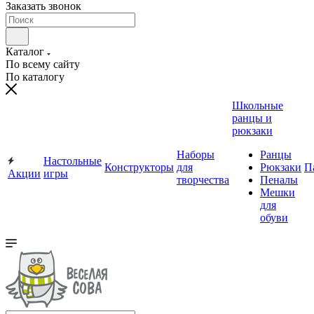
Заказать звонок
Каталог
По всему сайту
По каталогу
Школьные
ранцы и
рюкзаки
Наборы
Ранцы
Настольные
Конструкторы
для
Рюкзаки
П
Акции
игры
творчества
Пеналы
Мешки
для
обуви