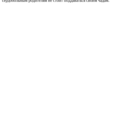
сердобольным родителям не стоит поддаваться своим чадам.