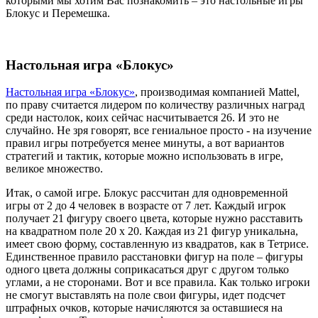
которыми мы хотим Вас познакомить – это настольные игры
Блокус и Перемешка.
Настольная игра «Блокус»
Настольная игра «Блокус»
, производимая компанией Mattel,
по праву считается лидером по количеству различных наград
среди настолок, коих сейчас насчитывается 26. И это не
случайно. Не зря говорят, все гениальное просто - на изучение
правил игры потребуется менее минуты, а вот вариантов
стратегий и тактик, которые можно использовать в игре,
великое множество.
Итак, о самой игре. Блокус рассчитан для одновременной
игры от 2 до 4 человек в возрасте от 7 лет. Каждый игрок
получает 21 фигуру своего цвета, которые нужно расставить
на квадратном поле 20 x 20. Каждая из 21 фигур уникальна,
имеет свою форму, составленную из квадратов, как в Тетрисе.
Единственное правило расстановки фигур на поле – фигуры
одного цвета должны соприкасаться друг с другом только
углами, а не сторонами. Вот и все правила. Как только игроки
не смогут выставлять на поле свои фигуры, идет подсчет
штрафных очков, которые начисляются за оставшиеся на