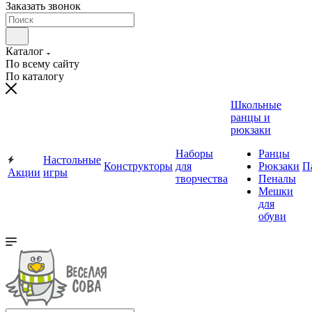
Заказать звонок
Каталог
По всему сайту
По каталогу
Школьные
ранцы и
рюкзаки
Наборы
Ранцы
Настольные
Конструкторы
для
Рюкзаки
П
Акции
игры
творчества
Пеналы
Мешки
для
обуви